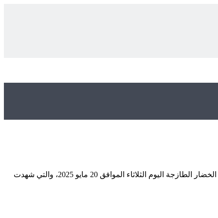
في ظل التقلبات الاقتصادية وأسعار المواد الغذائية، تظل أسعار الخضروات من المواضيع الحيوية التي تهم كل أسرة. إليك أحدث نشرة بأسعار الخضار الطازجة اليوم الثلاثاء الموافق 20 مايو 2025، والتي شهدت