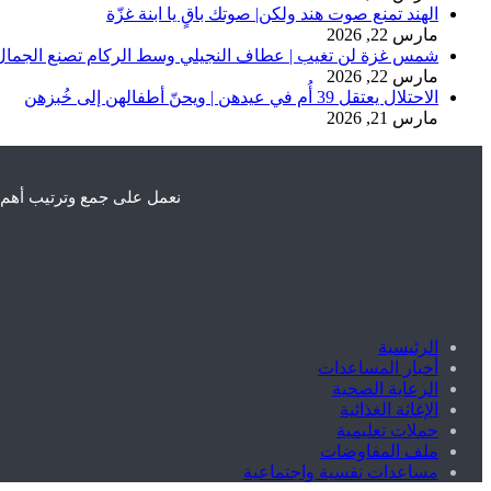
الهند تمنع صوت هند ولكن| صوتك باقٍ يا ابنة غزّة
مارس 22, 2026
شمس غزة لن تغيب | عطاف النجيلي وسط الركام تصنع الجمال
مارس 22, 2026
الاحتلال يعتقل 39 أُم في عيدهن | ويحنّ أطفالهن إلى خُبزهن
مارس 21, 2026
نعمل على جمع وترتيب أهم 
الرئيسية
أخبار المساعدات
الرعاية الصحية
الإغاثة الغذائية
حملات تعليمية
ملف المفاوضات
مساعدات نفسية واجتماعية